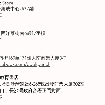
 Store
仔集成中心UG7鋪
0
角西洋菜街南68號7字樓
1
街169至171號大南商業大廈3/F
cebook.com/bookpunch
死教育書店
埗長沙灣道266-268號昌發商業大廈302室
出口，長沙灣政府合署正門對面）
9