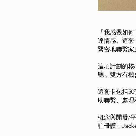
「我感覺如何
達情感。這套
緊密地聯繫家
這項計劃的核
聽，雙方有機
這套卡包括5
助聯繫、處理
概念與開發/
註冊護士Jackely