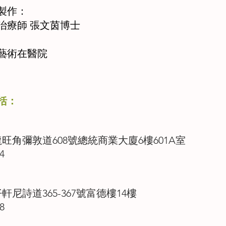
製作：
治療師 張文茵博士
藝術在醫院
括：
龍旺角彌敦道608號總統商業大廈6樓601A室
4
軒尼詩道365-367號富德樓14樓
8