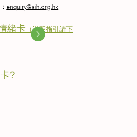
購：
enquiry@aih.org.hk
情緒卡
（説明指引請下
卡?