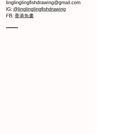
linglinglingfishdrawing@gmail.com
IG:
@linglinglingfishdrawing
FB:
香港魚畫