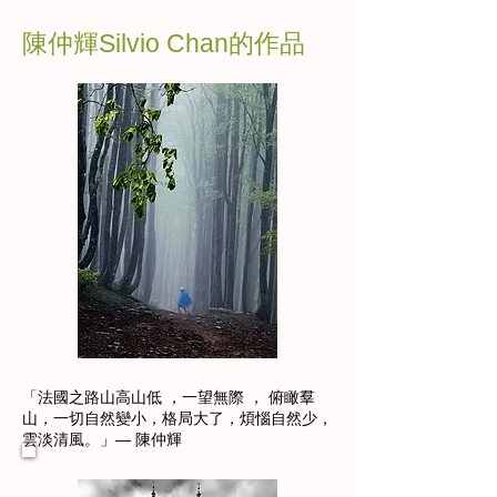
陳仲輝Silvio Chan的作品
「法國之路山高山低 ，一望無際 ， 俯瞰羣
山，一切自然變小，格局大了，煩惱自然少，
雲淡清風。」— 陳仲輝