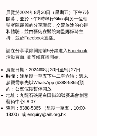
展覽於2024年8月30日（星期五）下午7時
開幕，並於下午8時舉行Silvio與另一位朝
聖者陳麗麗的分享環節，交流旅途的心得
和體驗，並由藝術在醫院總監鄭嬋琦主
持
，並於Facebook直播。
請在分享環節開始前5分鐘進入
Facebook
活動頁面
, 並等候直播開始。
展覽日期：2024年8月30日至9月27日
時間：逢星期一至五下午二至六時；週末
參觀需事先以WhatsApp
(9388-5365)
預
約；公眾假期暫停開放
地址：​九龍石硤尾白田街30號賽馬會創意
藝術中心L8-07
查詢：9388-5365 （星期一至五，10:00-
18:00）或
enquiry@aih.org.hk