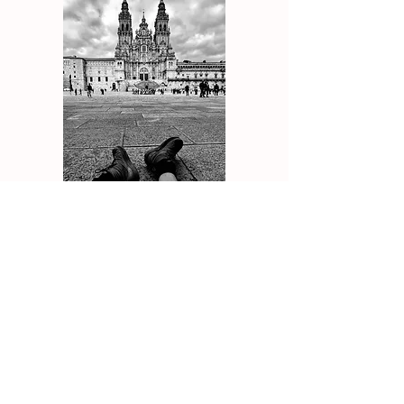
「徒步一個月終於抵達Santiago , Camino令
我明白世界再壞，太陽照樣升起，花仍會開，
人生終歸是一場獨行。」— 陳仲輝